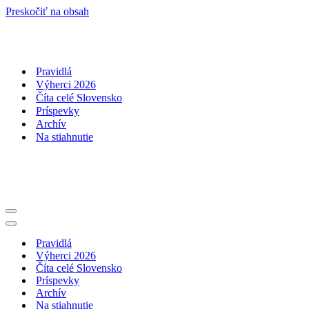
Preskočiť na obsah
Pravidlá
Výherci 2026
Číta celé Slovensko
Príspevky
Archív
Na stiahnutie
Menu
navigácie
Menu
navigácie
Pravidlá
Výherci 2026
Číta celé Slovensko
Príspevky
Archív
Na stiahnutie