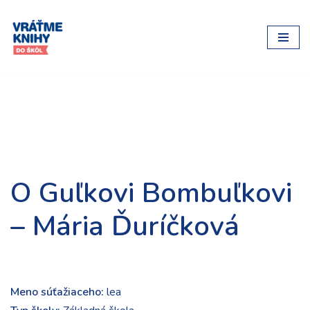
Preskočiť
na
obsah
O Guľkovi Bombuľkovi
– Mária Ďuríčková
Meno súťažiaceho:
lea