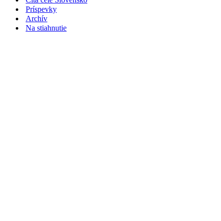
Príspevky
Archív
Na stiahnutie