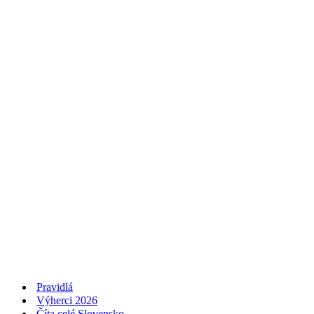
Pravidlá
Výherci 2026
Číta celé Slovensko