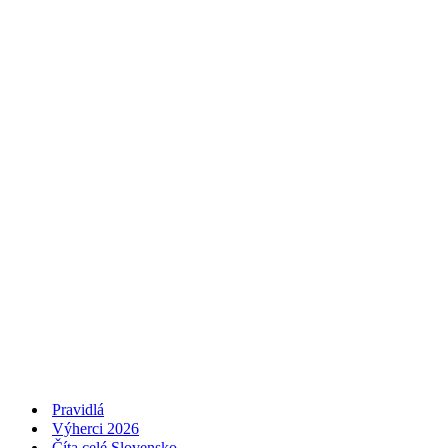
Pravidlá
Výherci 2026
Číta celé Slovensko