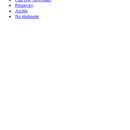
Príspevky
Archív
Na stiahnutie