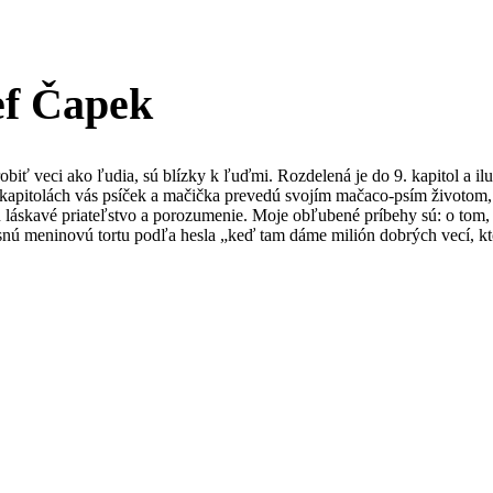
ef Čapek
biť veci ako ľudia, sú blízky k ľuďmi. Rozdelená je do 9. kapitol a i
h kapitolách vás psíček a mačička prevedú svojím mačaco-psím životom
jú láskavé priateľstvo a porozumenie. Moje obľubené príbehy sú: o tom,
snú meninovú tortu podľa hesla „keď tam dáme milión dobrých vecí, kt