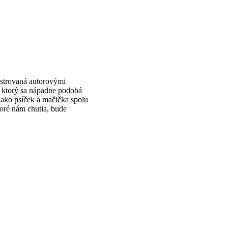
lustrovaná autorovými
, ktorý sa nápadne podobá
 ako psíček a mačička spolu
oré nám chutia, bude