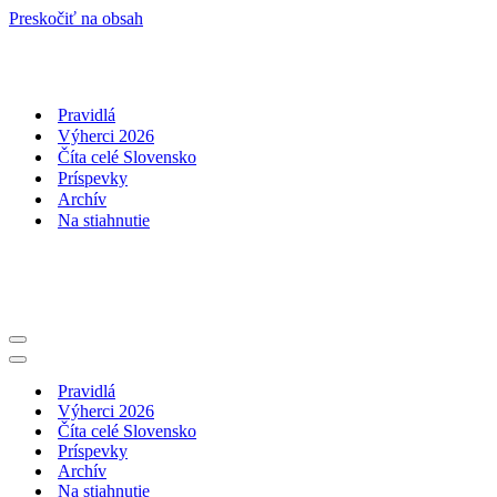
Preskočiť na obsah
Pravidlá
Výherci 2026
Číta celé Slovensko
Príspevky
Archív
Na stiahnutie
Menu
navigácie
Menu
navigácie
Pravidlá
Výherci 2026
Číta celé Slovensko
Príspevky
Archív
Na stiahnutie