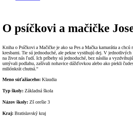
O psíčkovi a mačičke Jos
Kniha o Psíčkovi a Mačičke je ako sa Pes a Mačka kamarátia a chcú ro
kresbami. Tie sú jednoduché, ale pekne vystihujú dej. V jednotlivýc
na život nás ľudí. Ich príbehy sú jednoduché, bez násilia a vyzdvihu
umývali podlahu, zašívali nohavice dážďovkou alebo ako piekli čude
miliónkrát chutná.“
Meno súťažiaceho:
Klaudia
Typ školy:
Základná škola
Názov školy:
Zš orešie 3
Kraj:
Bratislavský kraj