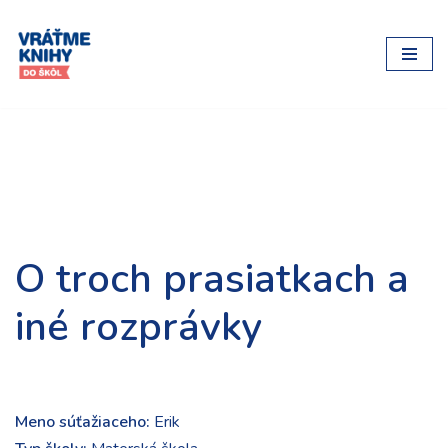
Preskočiť
na
obsah
O troch prasiatkach a
iné rozprávky
Meno súťažiaceho:
Erik