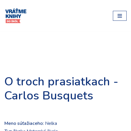
Preskočiť
na
obsah
O troch prasiatkach -
Carlos Busquets
Meno súťažiaceho:
Nelka