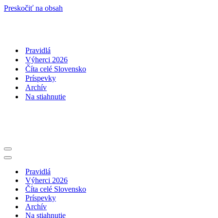
Preskočiť na obsah
Pravidlá
Výherci 2026
Číta celé Slovensko
Príspevky
Archív
Na stiahnutie
Menu
navigácie
Menu
navigácie
Pravidlá
Výherci 2026
Číta celé Slovensko
Príspevky
Archív
Na stiahnutie