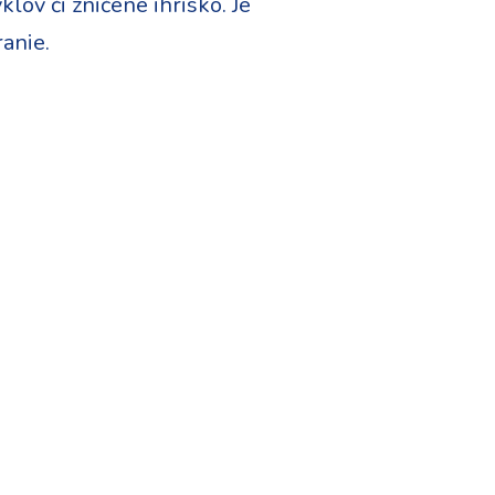
lov či zničené ihrisko. Je
anie.