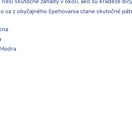
rieši skutočné záhady v okolí, ako sú krádeže bicyk
ko sa z obyčajného špehovania stane skutočné pátr
ina
a
 Modra