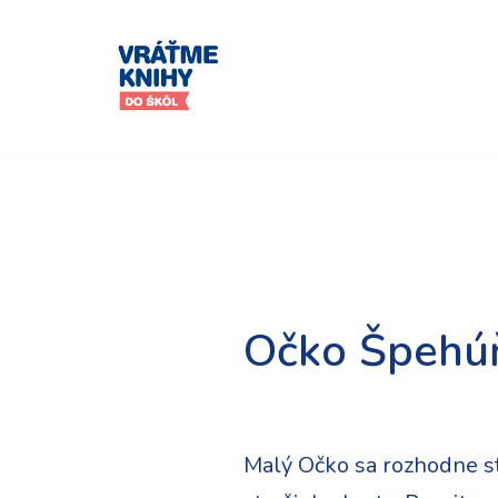
Preskočiť
na
obsah
Očko Špehú
Malý Očko sa rozhodne s