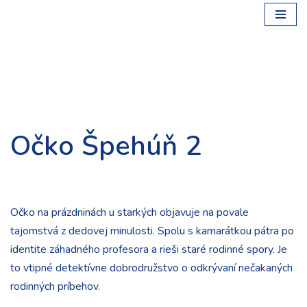
Preskočiť
na
obsah
Očko Špehúň 2
Očko na prázdninách u starkých objavuje na povale
tajomstvá z dedovej minulosti. Spolu s kamarátkou pátra po
identite záhadného profesora a rieši staré rodinné spory. Je
to vtipné detektívne dobrodružstvo o odkrývaní nečakaných
rodinných príbehov.