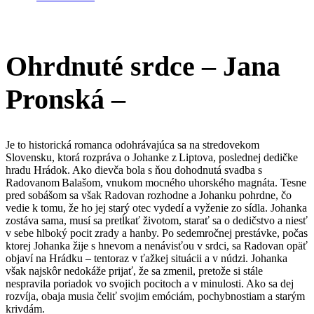
Ohrdnuté srdce – Jana
Pronská –
Je to historická romanca odohrávajúca sa na stredovekom
Slovensku, ktorá rozpráva o Johanke z Liptova, poslednej dedičke
hradu Hrádok. Ako dievča bola s ňou dohodnutá svadba s
Radovanom Balašom, vnukom mocného uhorského magnáta. Tesne
pred sobášom sa však Radovan rozhodne a Johanku pohrdne, čo
vedie k tomu, že ho jej starý otec vydedí a vyženie zo sídla. Johanka
zostáva sama, musí sa pretĺkať životom, starať sa o dedičstvo a niesť
v sebe hlboký pocit zrady a hanby. Po sedemročnej prestávke, počas
ktorej Johanka žije s hnevom a nenávisťou v srdci, sa Radovan opäť
objaví na Hrádku – tentoraz v ťažkej situácii a v núdzi. Johanka
však najskôr nedokáže prijať, že sa zmenil, pretože si stále
nespravila poriadok vo svojich pocitoch a v minulosti. Ako sa dej
rozvíja, obaja musia čeliť svojim emóciám, pochybnostiam a starým
krivdám.