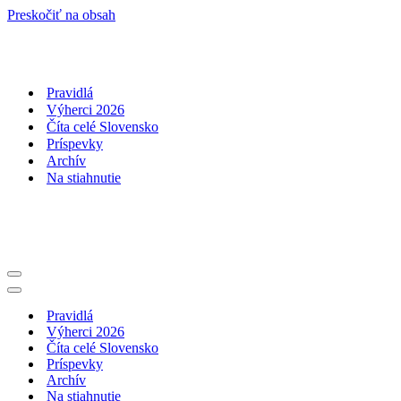
Preskočiť na obsah
Pravidlá
Výherci 2026
Číta celé Slovensko
Príspevky
Archív
Na stiahnutie
Menu
navigácie
Menu
navigácie
Pravidlá
Výherci 2026
Číta celé Slovensko
Príspevky
Archív
Na stiahnutie