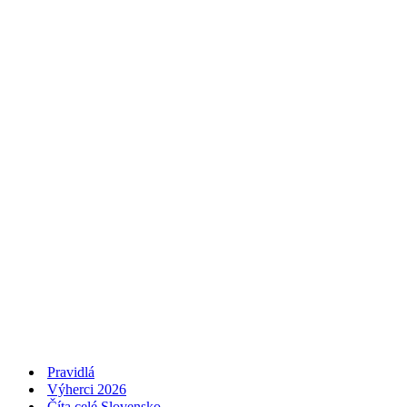
Pravidlá
Výherci 2026
Číta celé Slovensko