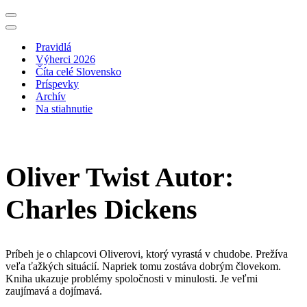
Menu
navigácie
Menu
navigácie
Pravidlá
Výherci 2026
Číta celé Slovensko
Príspevky
Archív
Na stiahnutie
Oliver Twist Autor:
Charles Dickens
Príbeh je o chlapcovi Oliverovi, ktorý vyrastá v chudobe. Prežíva
veľa ťažkých situácií. Napriek tomu zostáva dobrým človekom.
Kniha ukazuje problémy spoločnosti v minulosti. Je veľmi
zaujímavá a dojímavá.