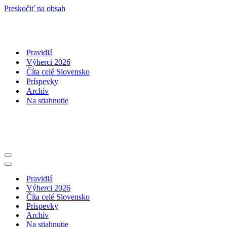
Preskočiť na obsah
Pravidlá
Výherci 2026
Číta celé Slovensko
Príspevky
Archív
Na stiahnutie
Menu
navigácie
Menu
navigácie
Pravidlá
Výherci 2026
Číta celé Slovensko
Príspevky
Archív
Na stiahnutie