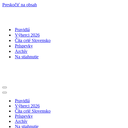
Preskočiť na obsah
Pravidlá
Výherci 2026
Číta celé Slovensko
Príspevky
Archív
Na stiahnutie
Menu
navigácie
Menu
navigácie
Pravidlá
Výherci 2026
Číta celé Slovensko
Príspevky
Archív
Na stiahnutie