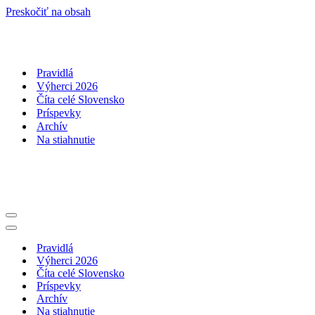
Preskočiť na obsah
Pravidlá
Výherci 2026
Číta celé Slovensko
Príspevky
Archív
Na stiahnutie
Menu
navigácie
Menu
navigácie
Pravidlá
Výherci 2026
Číta celé Slovensko
Príspevky
Archív
Na stiahnutie