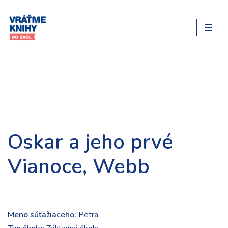
Preskočiť
na
obsah
Oskar a jeho prvé
Vianoce, Webb
Meno súťažiaceho:
Petra