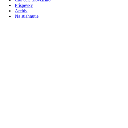
Príspevky
Archív
Na stiahnutie