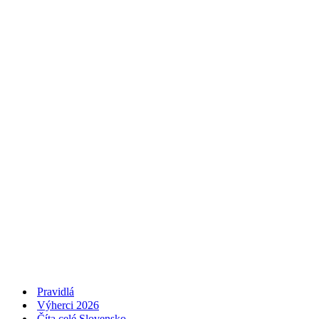
Pravidlá
Výherci 2026
Číta celé Slovensko