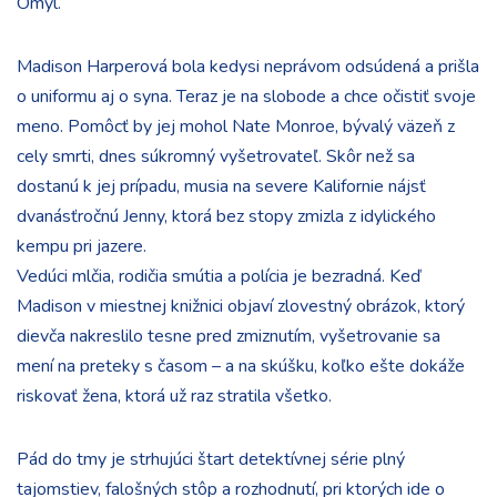
Omyl.
Madison Harperová bola kedysi neprávom odsúdená a prišla
o uniformu aj o syna. Teraz je na slobode a chce očistiť svoje
meno. Pomôcť by jej mohol Nate Monroe, bývalý väzeň z
cely smrti, dnes súkromný vyšetrovateľ. Skôr než sa
dostanú k jej prípadu, musia na severe Kalifornie nájsť
dvanásťročnú Jenny, ktorá bez stopy zmizla z idylického
kempu pri jazere.
Vedúci mlčia, rodičia smútia a polícia je bezradná. Keď
Madison v miestnej knižnici objaví zlovestný obrázok, ktorý
dievča nakreslilo tesne pred zmiznutím, vyšetrovanie sa
mení na preteky s časom – a na skúšku, koľko ešte dokáže
riskovať žena, ktorá už raz stratila všetko.
Pád do tmy je strhujúci štart detektívnej série plný
tajomstiev, falošných stôp a rozhodnutí, pri ktorých ide o