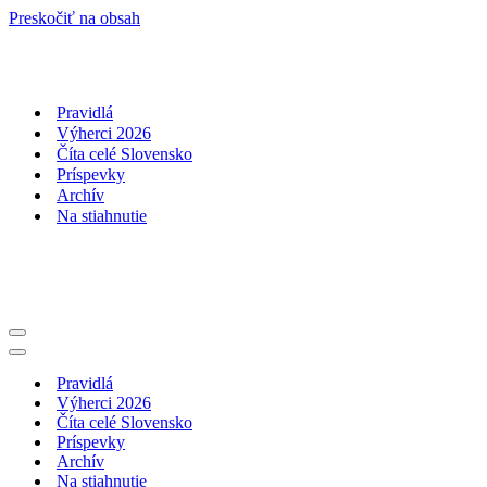
Preskočiť na obsah
Pravidlá
Výherci 2026
Číta celé Slovensko
Príspevky
Archív
Na stiahnutie
Menu
navigácie
Menu
navigácie
Pravidlá
Výherci 2026
Číta celé Slovensko
Príspevky
Archív
Na stiahnutie