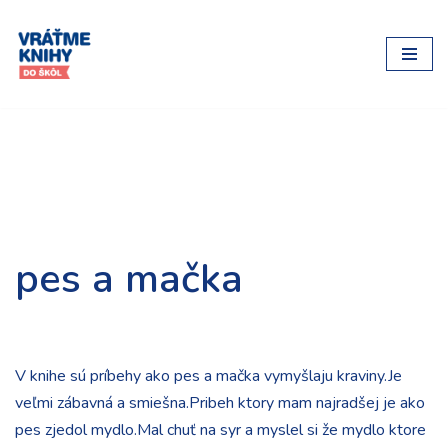
Preskočiť
na
obsah
pes a mačka
V knihe sú príbehy ako pes a mačka vymyšlaju kraviny.Je
veľmi zábavná a smiešna.Pribeh ktory mam najradšej je ako
pes zjedol mydlo.Mal chuť na syr a myslel si že mydlo ktore