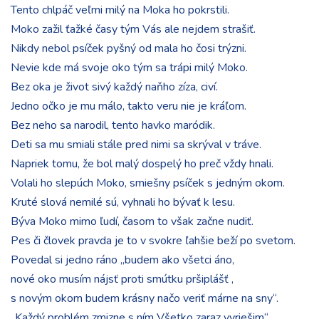
Tento chlpáč veľmi milý na Moka ho pokrstili.
Moko zažil ťažké časy tým Vás ale nejdem strašiť.
Nikdy nebol psíček pyšný od mala ho čosi trýzni.
Nevie kde má svoje oko tým sa trápi milý Moko.
Bez oka je život sivý každý naňho zíza, civí.
Jedno očko je mu málo, takto veru nie je kráľom.
Bez neho sa narodil, tento havko maródik.
Deti sa mu smiali stále pred nimi sa skrýval v tráve.
Napriek tomu, že bol malý dospelý ho preč vždy hnali.
Volali ho slepúch Moko, smiešny psíček s jedným okom.
Kruté slová nemilé sú, vyhnali ho bývať k lesu.
Býva Moko mimo ľudí, časom to však začne nudiť.
Pes či človek pravda je to v svokre ľahšie beží po svetom.
Povedal si jedno ráno „budem ako všetci áno,
nové oko musím nájsť proti smútku pršiplášť ,
s novým okom budem krásny načo veriť márne na sny“.
„Každý problém zmizne s ním Všetko zaraz vyriešim“.