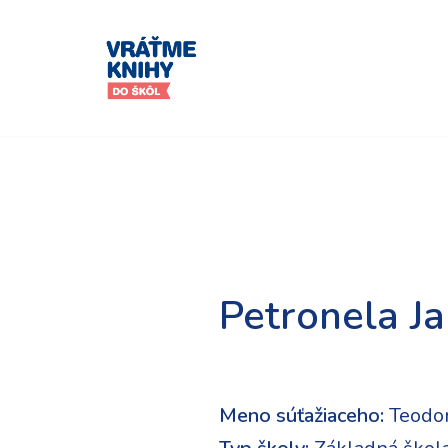
Preskočiť
na
obsah
Petronela J
Meno súťažiaceho:
Teodo