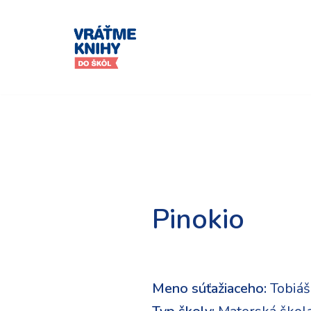
Preskočiť
na
obsah
Pinokio
Meno súťažiaceho:
Tobiáš