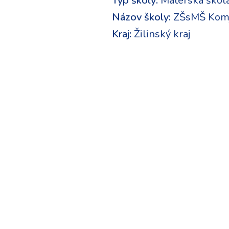
Typ školy:
Materská škol
Názov školy:
ZŠsMŠ Komj
Kraj:
Žilinský kraj