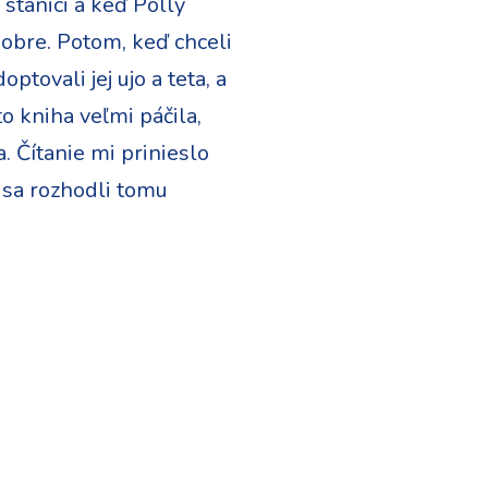
stanici a keď Polly
dobre. Potom, keď chceli
ptovali jej ujo a teta, a
to kniha veľmi páčila,
. Čítanie mi prinieslo
e sa rozhodli tomu