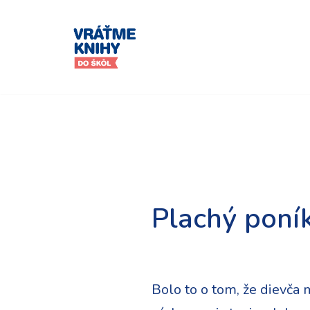
Preskočiť
na
obsah
Plachý poní
Bolo to o tom, že dievča