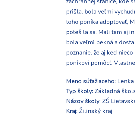
záchrannej stanice, kde s
prišla, bola veľmi vychud
toho poníka adoptovať, Mia
potešila sa. Mali tam aj i
bola veľmi pekná a dostal
poznanie, že aj keď niečo
poníkovi pomôcť. Vlastne 
Meno súťažiaceho:
Lenka
Typ školy:
Základná škol
Názov školy:
ZŠ Lietavsk
Kraj:
Žilinský kraj