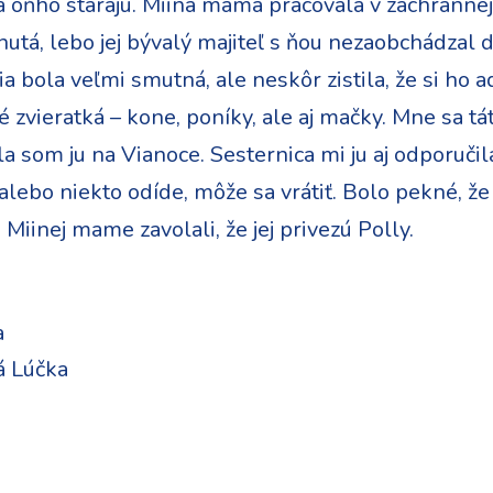
a oňho starajú. Miina mama pracovala v záchrannej 
nutá, lebo jej bývalý majiteľ s ňou nezaobchádzal 
 bola veľmi smutná, ale neskôr zistila, že si ho ado
né zvieratká – kone, poníky, ale aj mačky. Mne sa tá
a som ju na Vianoce. Sesternica mi ju aj odporučila
 alebo niekto odíde, môže sa vrátiť. Bolo pekné, ž
Miinej mame zavolali, že jej privezú Polly.
a
á Lúčka