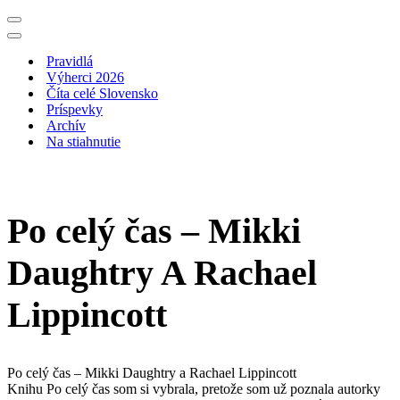
Menu
navigácie
Menu
navigácie
Pravidlá
Výherci 2026
Číta celé Slovensko
Príspevky
Archív
Na stiahnutie
Po celý čas – Mikki
Daughtry A Rachael
Lippincott
Po celý čas – Mikki Daughtry a Rachael Lippincott
Knihu Po celý čas som si vybrala, pretože som už poznala autorky