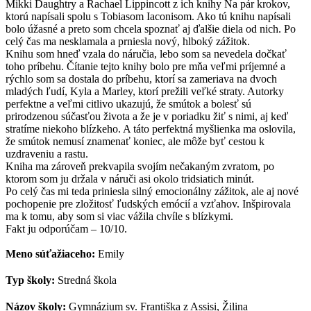
Mikki Daughtry a Rachael Lippincott z ich knihy Na pár krokov,
ktorú napísali spolu s Tobiasom Iaconisom. Ako tú knihu napísali
bolo úžasné a preto som chcela spoznať aj ďalšie diela od nich. Po
celý čas ma nesklamala a prniesla nový, hlboký zážitok.
Knihu som hneď vzala do náručia, lebo som sa nevedela dočkať
toho príbehu. Čítanie tejto knihy bolo pre mňa veľmi príjemné a
rýchlo som sa dostala do príbehu, ktorí sa zameriava na dvoch
mladých ľudí, Kyla a Marley, ktorí prežili veľké straty. Autorky
perfektne a veľmi citlivo ukazujú, že smútok a bolesť sú
prirodzenou súčasťou života a že je v poriadku žiť s nimi, aj keď
stratíme niekoho blízkeho. A táto perfektná myšlienka ma oslovila,
že smútok nemusí znamenať koniec, ale môže byť cestou k
uzdraveniu a rastu.
Kniha ma zároveň prekvapila svojím nečakaným zvratom, po
ktorom som ju držala v náruči asi okolo tridsiatich minút.
Po celý čas mi teda priniesla silný emocionálny zážitok, ale aj nové
pochopenie pre zložitosť ľudských emócií a vzťahov. Inšpirovala
ma k tomu, aby som si viac vážila chvíle s blízkymi.
Fakt ju odporúčam – 10/10.
Meno súťažiaceho:
Emily
Typ školy:
Stredná škola
Názov školy:
Gymnázium sv. Františka z Assisi, Žilina