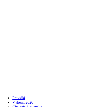
Pravidlá
Výherci 2026
Číta celé Slovensko