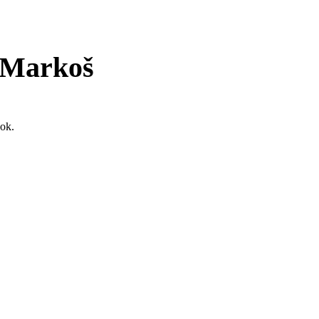
n Markoš
nok.