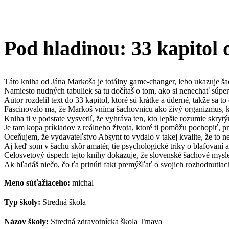
Pod hladinou: 33 kapitol
Táto kniha od Jána Markoša je totálny game-changer, lebo ukazuje ša
Namiesto nudných tabuliek sa tu dočítaš o tom, ako si nenechať súpero
Autor rozdelil text do 33 kapitol, ktoré sú krátke a úderné, takže sa t
Fascinovalo ma, že Markoš vníma šachovnicu ako živý organizmus, kd
Kniha ti v podstate vysvetlí, že vyhráva ten, kto lepšie rozumie skr
Je tam kopa príkladov z reálneho života, ktoré ti pomôžu pochopiť, p
Oceňujem, že vydavateľstvo Absynt to vydalo v takej kvalite, že to ne
Aj keď som v šachu skôr amatér, tie psychologické triky o blafovaní a 
Celosvetový úspech tejto knihy dokazuje, že slovenské šachové myslen
Ak hľadáš niečo, čo ťa prinúti fakt premýšľať o svojich rozhodnutiach, 
Meno súťažiaceho:
michal
Typ školy:
Stredná škola
Názov školy:
Stredná zdravotnícka škola Trnava