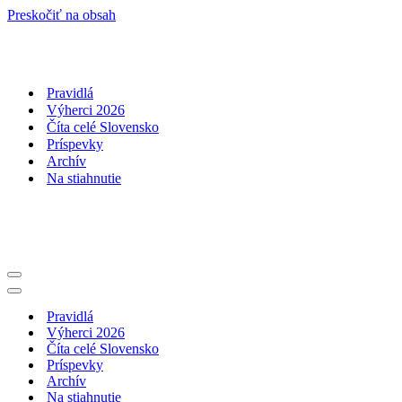
Preskočiť na obsah
Pravidlá
Výherci 2026
Číta celé Slovensko
Príspevky
Archív
Na stiahnutie
Menu
navigácie
Menu
navigácie
Pravidlá
Výherci 2026
Číta celé Slovensko
Príspevky
Archív
Na stiahnutie