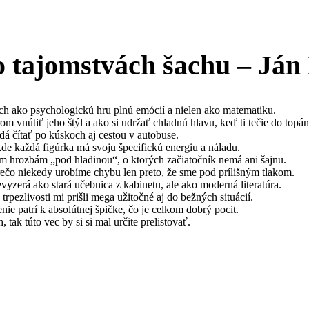
 o tajomstvách šachu – Já
ch ako psychologickú hru plnú emócií a nielen ako matematiku.
m vnútiť jeho štýl a ako si udržať chladnú hlavu, keď ti tečie do topá
o dá čítať po kúskoch aj cestou v autobuse.
e každá figúrka má svoju špecifickú energiu a náladu.
ytým hrozbám „pod hladinou“, o ktorých začiatočník nemá ani šajnu.
rečo niekedy urobíme chybu len preto, že sme pod prílišným tlakom.
vyzerá ako stará učebnica z kabinetu, ale ako moderná literatúra.
trpezlivosti mi prišli mega užitočné aj do bežných situácií.
ie patrí k absolútnej špičke, čo je celkom dobrý pocit.
tak túto vec by si si mal určite prelistovať.