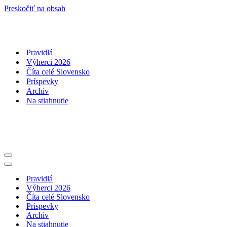
Preskočiť na obsah
Pravidlá
Výherci 2026
Číta celé Slovensko
Príspevky
Archív
Na stiahnutie
Menu
navigácie
Menu
navigácie
Pravidlá
Výherci 2026
Číta celé Slovensko
Príspevky
Archív
Na stiahnutie