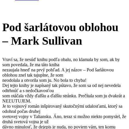
Pod šarlátovou oblohou
– Mark Sullivan
Vraví sa, že nesúď knihu podľa obalu, no klamala by som, ak by
som povedala, že ma táto kniha
nezaujala hneď na prvý pohľad. A jej názov – Pod šarlátovou
oblohou znel tak tajuplne, že som
neodolala a otvorila som ju. No bola to chyba!
Dej tejto knihy je napísaný tak pútavo, že som sa od nej nevedela
odtrhnúť a s nedočkavosťou
som otáčala vždy ďalšiu a ďalšiu stránku. Prečítala som ju dvakrát a
NEĽUTUJEM.
Je to vojnový román inšpirovaný skutočnými udalosťami, ktorý sa
odohral počas druhej
svetovej vojny v Taliansku. Áno, teraz si možno niekto pomyslel, že
druhá svetová vojna je už
dávno minulosť, že dejepis je nuda, no poviem vám, ten komu