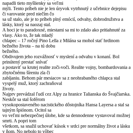
napadli tieto myšlienky sa veľmi
mýli. Tento príbeh nie je len úryvok vytrhnutý z učebnice dejepisu
či varovanie pred niečím čo
sa už stalo, ale je to príbeh plný emócií, odvahy, dobrodružstva a
lásky, ktorý sa naozaj stal.
A hoci je to paradoxné, miestami sa mi to zdalo ako pritiahnuté za
vlasy. Ako to, že tak mladý
chlapec – 17 ročný Pino Lella z Milána sa mohol stať hrdinom
bežného života – na tú dobu
bežného.
Obdivujem jeho rozvážnosť v myslení a odvahu v konaní. Bol
prinútený prestať snívať
a postaviť sa krutej realite zoči-voči. Realite vojny, bombardovania a
zbytočnému šíreniu zla či
zabíjaniu. Behom pár mesiacov sa z neohrabaného chlapca stal
vyspelý muž, ktorý zachraňoval
životy.
Najprv prevádzal ľudí cez Alpy za hranice Talianska do Švajčiarska.
Neskôr sa stal šoférom
vysokopostaveného nacistického dôstojníka Hansa Layersa a stal sa
tajným špiónom. Ocitol sa
vo veľmi nebezpečnej úlohe, kde sa dennodenne vystavoval možnej
smrti. A popri tom
všetkom, sa snažil uchovať kúsok v srdci pre normálny život a lásku
v ňom. No nebolo to vôbec