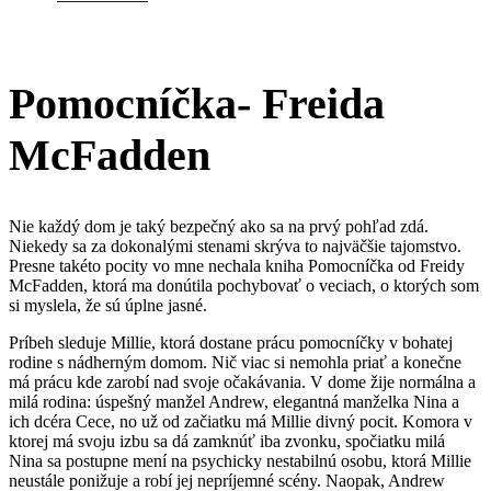
Pomocníčka- Freida
McFadden
Nie každý dom je taký bezpečný ako sa na prvý pohľad zdá.
Niekedy sa za dokonalými stenami skrýva to najväčšie tajomstvo.
Presne takéto pocity vo mne nechala kniha Pomocníčka od Freidy
McFadden, ktorá ma donútila pochybovať o veciach, o ktorých som
si myslela, že sú úplne jasné.
Príbeh sleduje Millie, ktorá dostane prácu pomocníčky v bohatej
rodine s nádherným domom. Nič viac si nemohla priať a konečne
má prácu kde zarobí nad svoje očakávania. V dome žije normálna a
milá rodina: úspešný manžel Andrew, elegantná manželka Nina a
ich dcéra Cece, no už od začiatku má Millie divný pocit. Komora v
ktorej má svoju izbu sa dá zamknúť iba zvonku, spočiatku milá
Nina sa postupne mení na psychicky nestabilnú osobu, ktorá Millie
neustále ponižuje a robí jej nepríjemné scény. Naopak, Andrew