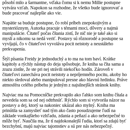
pôsobí milo a šarmantne, vďaka čomu si k nemu Millie postupne
vytvára vzťah. Napokon sa rozhodne, že všetko bude ignorovať a
bude pracovať najlepšie ako vie.
Napätie sa buduje postupne, čo robí príbeh znepokojivým a
mysterióznym. Autorka pracuje s témami moci, dôvery a najmä
manipulácie. Čitateľ počas čítania zistí, že nič nie je také ako si
myslí a nikomu sa nedá veriť. Postavy sú rôznorodé a postupne sa
vyvíjajú, čo v čitateľovi vyvoláva pocit neistoty a neustáleho
prekvapenia.
Štýl písania Freidy je jednoduchý a to ma na tom baví. Krátke
kapitoly a rýchly nástup do deja spôsobuje, že kniha sa číta sama a
zrazu zistíte, že ste pri nej strávili niekoľko hodín. Zároveň v
čitateľovi zanecháva pocit neistoty a nepríjemného pocitu, akoby ho
niekto sledoval alebo manipuloval presne ako hlavnú hrdinku. Práve
atmosféra celého príbehu je jedným z najsilnejších stránok knihy.
Najviac ma na Pomocníčke prekvapilo ako ľahko som knihu čítala a
nevedela som sa od nej odtrhnúť. Rýchlo som si vytvorila názor na
postavy a dej, ktorý sa nakoniec ukázal ako mylný. Kniha ma
prinútila sa zamyslieť nad tým ako často posudzujeme ľudí na
základe vonkajšieho vzhľadu, zdania a peňazí a ako nebezpečné to
môže byť. Naučila ma, že tí najdokonalejší ľudia, ktorí sa zdajú byť
bezchybní, majú najviac tajomstiev a sú pre nás nebezpečný.