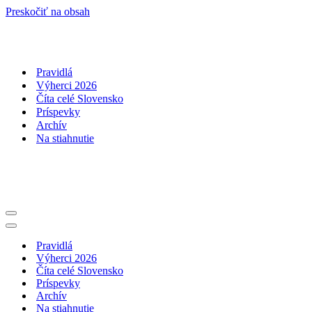
Preskočiť na obsah
Pravidlá
Výherci 2026
Číta celé Slovensko
Príspevky
Archív
Na stiahnutie
Menu
navigácie
Menu
navigácie
Pravidlá
Výherci 2026
Číta celé Slovensko
Príspevky
Archív
Na stiahnutie