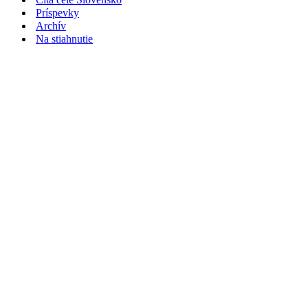
Príspevky
Archív
Na stiahnutie