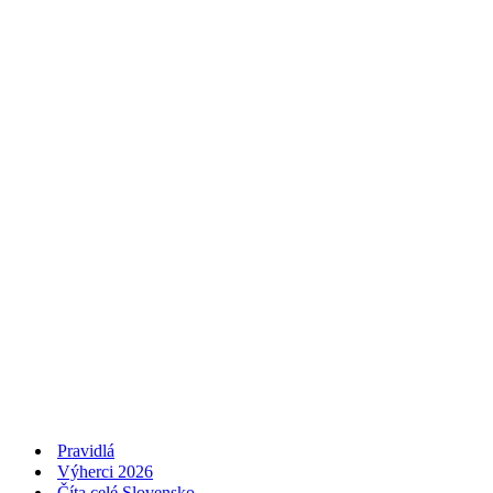
Pravidlá
Výherci 2026
Číta celé Slovensko