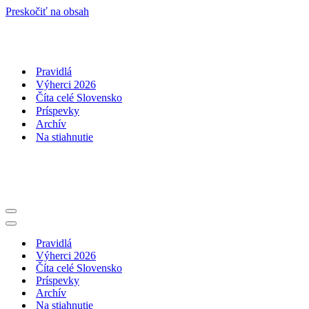
Preskočiť na obsah
Pravidlá
Výherci 2026
Číta celé Slovensko
Príspevky
Archív
Na stiahnutie
Menu
navigácie
Menu
navigácie
Pravidlá
Výherci 2026
Číta celé Slovensko
Príspevky
Archív
Na stiahnutie