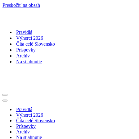
Preskočiť na obsah
Pravidlá
Výherci 2026
Číta celé Slovensko
Príspevky
Archív
Na stiahnutie
Menu
navigácie
Menu
navigácie
Pravidlá
Výherci 2026
Číta celé Slovensko
Príspevky
Archív
Na stiahnutie