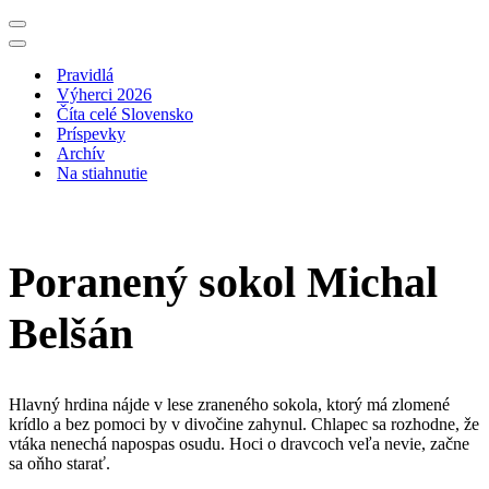
Menu
navigácie
Menu
navigácie
Pravidlá
Výherci 2026
Číta celé Slovensko
Príspevky
Archív
Na stiahnutie
Poranený sokol Michal
Belšán
Hlavný hrdina nájde v lese zraneného sokola, ktorý má zlomené
krídlo a bez pomoci by v divočine zahynul. Chlapec sa rozhodne, že
vtáka nenechá napospas osudu. Hoci o dravcoch veľa nevie, začne
sa oňho starať.