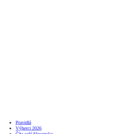
Pravidlá
Výherci 2026
Číta celé Slovensko