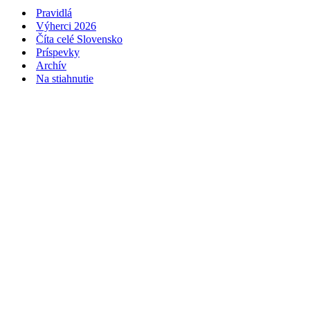
Pravidlá
Výherci 2026
Číta celé Slovensko
Príspevky
Archív
Na stiahnutie