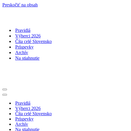
Preskočiť na obsah
Pravidlá
Výherci 2026
Číta celé Slovensko
Príspevky
Archív
Na stiahnutie
Menu
navigácie
Menu
navigácie
Pravidlá
Výherci 2026
Číta celé Slovensko
Príspevky
Archív
Na stiahnutie