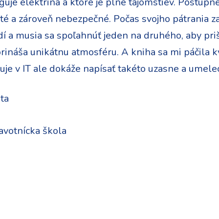
je elektrina a ktoré je plné tajomstiev. Postupne
té a zároveň nebezpečné. Počas svojho pátrania zaž
dí a musia sa spoľahnúť jeden na druhého, aby pri
ináša unikátnu atmosféru. A kniha sa mi páčila k
uje v IT ale dokáže napísať takéto uzasne a umele
ta
avotnícka škola