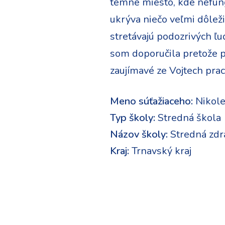
temné miesto, kde nefungu
ukrýva niečo veľmi dôleži
stretávajú podozrivých ľu
som doporučila pretože pr
zaujímavé ze Vojtech prac
Meno súťažiaceho:
Nikole
Typ školy:
Stredná škola
Názov školy:
Stredná zdr
Kraj:
Trnavský kraj