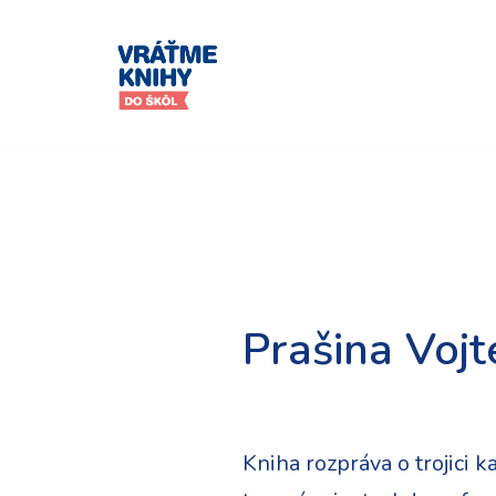
Preskočiť
na
obsah
Prašina Voj
Kniha rozpráva o trojici 