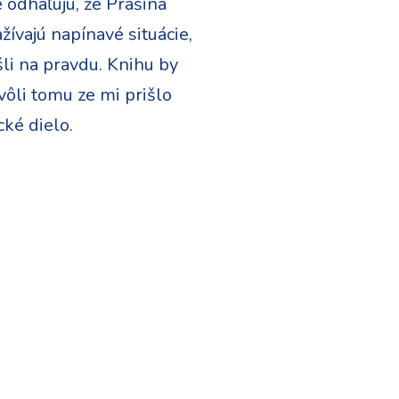
 odhaľujú, že Prašina
ívajú napínavé situácie,
šli na pravdu. Knihu by
vôli tomu ze mi prišlo
cké dielo.