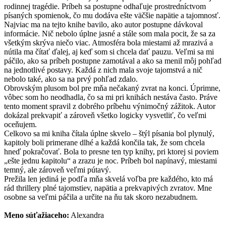
rodinnej tragédie. Príbeh sa postupne odhaľuje prostredníctvom
písaných spomienok, čo mu dodáva ešte väčšie napätie a tajomnosť.
Najviac ma na tejto knihe bavilo, ako autor postupne dávkoval
informácie. Nič nebolo úplne jasné a stále som mala pocit, že sa za
všetkým skrýva niečo viac. Atmosféra bola miestami až mrazivá a
nútila ma čítať ďalej, aj keď som si chcela dať pauzu. Veľmi sa mi
páčilo, ako sa príbeh postupne zamotával a ako sa menil môj pohľad
na jednotlivé postavy. Každá z nich mala svoje tajomstvá a nič
nebolo také, ako sa na prvý pohľad zdalo.
Obrovským plusom bol pre mňa nečakaný zvrat na konci. Úprimne,
vôbec som ho neodhadla, čo sa mi pri knihách nestáva často. Práve
tento moment spravil z dobrého príbehu výnimočný zážitok. Autor
dokázal prekvapiť a zároveň všetko logicky vysvetliť, čo veľmi
oceňujem.
Celkovo sa mi kniha čítala úplne skvelo – štýl písania bol plynulý,
kapitoly boli primerane dlhé a každá končila tak, že som chcela
hneď pokračovať. Bola to presne ten typ knihy, pri ktorej si poviem
„ešte jednu kapitolu“ a zrazu je noc. Príbeh bol napínavý, miestami
temný, ale zároveň veľmi pútavý.
Prežila len jediná je podľa mňa skvelá voľba pre každého, kto má
rád thrillery plné tajomstiev, napätia a prekvapivých zvratov. Mne
osobne sa veľmi páčila a určite na ňu tak skoro nezabudnem.
Meno súťažiaceho:
Alexandra