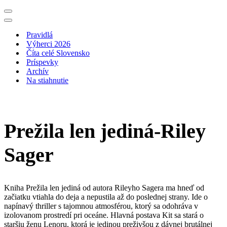
Menu
navigácie
Menu
navigácie
Pravidlá
Výherci 2026
Číta celé Slovensko
Príspevky
Archív
Na stiahnutie
Prežila len jediná-Riley
Sager
Kniha Prežila len jediná od autora Rileyho Sagera ma hneď od
začiatku vtiahla do deja a nepustila až do poslednej strany. Ide o
napínavý thriller s tajomnou atmosférou, ktorý sa odohráva v
izolovanom prostredí pri oceáne. Hlavná postava Kit sa stará o
staršiu ženu Lenoru, ktorá je jedinou preživšou z dávnej brutálnej