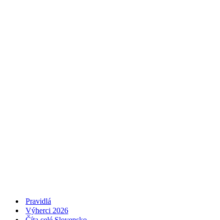
Pravidlá
Výherci 2026
Číta celé Slovensko