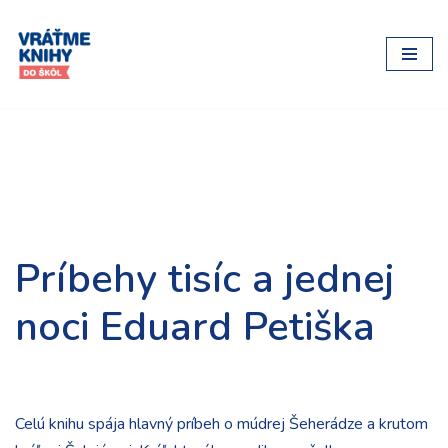
Preskočiť
na
obsah
Príbehy tisíc a jednej
noci Eduard Petiška
Celú knihu spája hlavný príbeh o múdrej Šeherádze a krutom