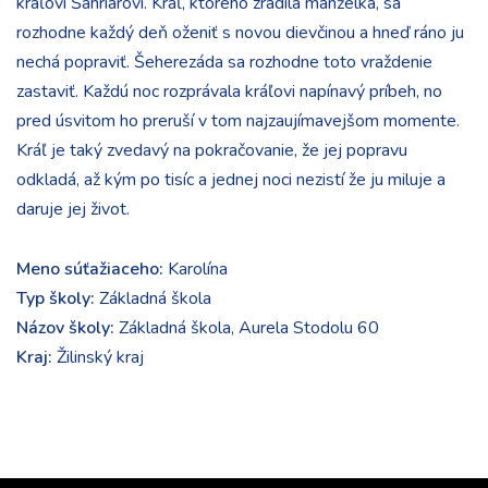
kráľovi Šahriárovi. Kráľ, ktorého zradila manželka, sa
rozhodne každý deň oženiť s novou dievčinou a hneď ráno ju
nechá popraviť. Šeherezáda sa rozhodne toto vraždenie
zastaviť. Každú noc rozprávala kráľovi napínavý príbeh, no
pred úsvitom ho preruší v tom najzaujímavejšom momente.
Kráľ je taký zvedavý na pokračovanie, že jej popravu
odkladá, až kým po tisíc a jednej noci nezistí že ju miluje a
daruje jej život.
Meno súťažiaceho:
Karolína
Typ školy:
Základná škola
Názov školy:
Základná škola, Aurela Stodolu 60
Kraj:
Žilinský kraj