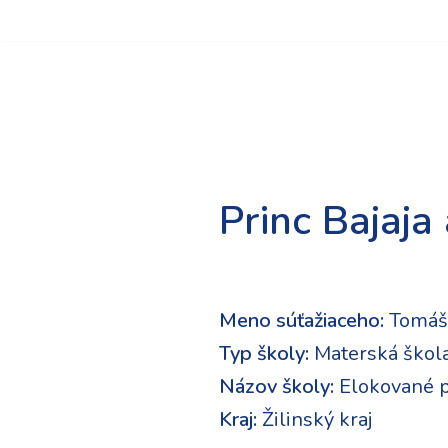
Preskočiť
na
obsah
Princ Bajaja
Meno súťažiaceho:
Tomáš
Typ školy:
Materská škol
Názov školy:
Elokované p
Kraj:
Žilinský kraj