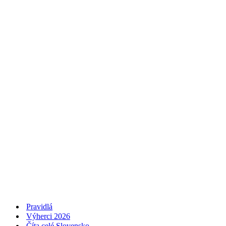
Pravidlá
Výherci 2026
Číta celé Slovensko