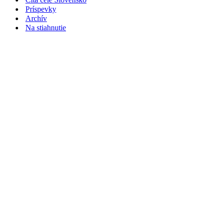
Príspevky
Archív
Na stiahnutie