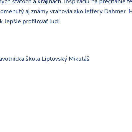
nych štátoch a krajinách. Inšpiráciu na prečítanie t
pomenutý aj známy vrahovia ako Jeffery Dahmer. 
lepšie profilovať ľudí.
votnícka škola Liptovský Mikuláš