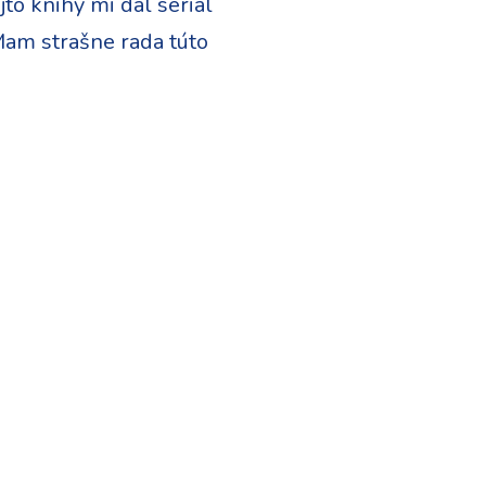
ejto knihy mi dal seriál
Mam strašne rada túto