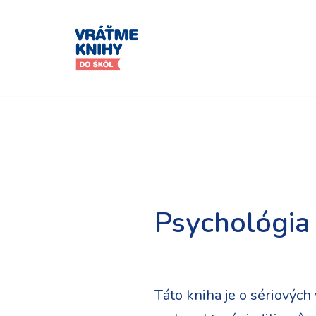
Preskočiť
na
obsah
Psychológia
Táto kniha je o sériových