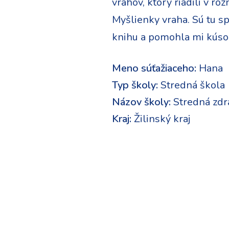
vrahov, ktorý riadili v rôz
Myšlienky vraha. Sú tu s
knihu a pomohla mi kúsok 
Meno súťažiaceho:
Hana
Typ školy:
Stredná škola
Názov školy:
Stredná zdra
Kraj:
Žilinský kraj