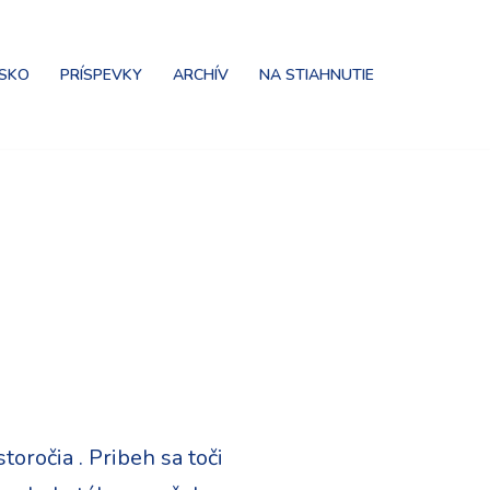
NSKO
PRÍSPEVKY
ARCHÍV
NA STIAHNUTIE
oročia . Pribeh sa toči