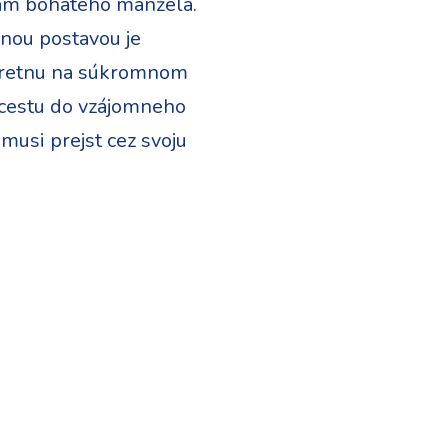
ram bohatého manžela.
nou postavou je
stretnu na súkromnom
 cestu do vzájomneho
musi prejst cez svoju