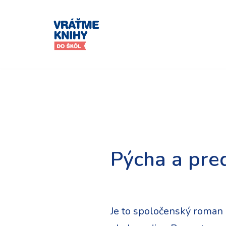
Preskočiť
na
obsah
Pýcha a pre
Je to spoločenský roman o