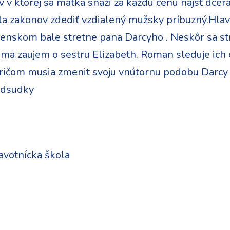
 v ktorej sa matka snaži za každú cenu najsť dcé
a zakonov zdediť vzdialený mužsky príbuzný.Hlav
očenskom bale stretne pana Darcyho . Neskôr sa 
 ma zaujem o sestru Elizabeth. Roman sleduje ich
Pričom musia zmenit svoju vnútornu podobu Darcy 
edsudky
avotnícka škola