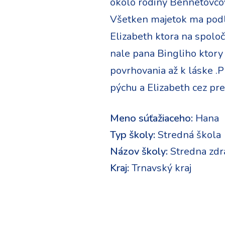
okolo rodiny Bennetovcov
Všetken majetok ma podl
Elizabeth ktora na spol
nale pana Bingliho ktory
povrhovania až k láske .
pýchu a Elizabeth cez pr
Meno súťažiaceho:
Hana
Typ školy:
Stredná škola
Názov školy:
Stredna zdr
Kraj:
Trnavský kraj