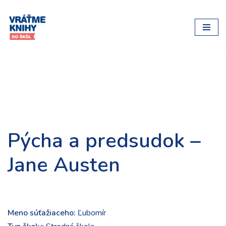
Preskočiť
na
obsah
Pýcha a predsudok –
Jane Austen
Meno súťažiaceho:
Ľubomír