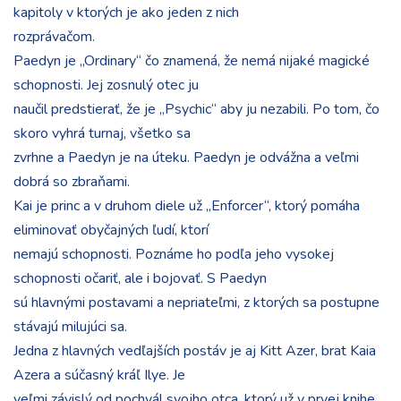
kapitoly v ktorých je ako jeden z nich
rozprávačom.
Paedyn je „Ordinary“ čo znamená, že nemá nijaké magické
schopnosti. Jej zosnulý otec ju
naučil predstierať, že je „Psychic“ aby ju nezabili. Po tom, čo
skoro vyhrá turnaj, všetko sa
zvrhne a Paedyn je na úteku. Paedyn je odvážna a veľmi
dobrá so zbraňami.
Kai je princ a v druhom diele už „Enforcer“, ktorý pomáha
eliminovať obyčajných ľudí, ktorí
nemajú schopnosti. Poznáme ho podľa jeho vysokej
schopnosti očariť, ale i bojovať. S Paedyn
sú hlavnými postavami a nepriateľmi, z ktorých sa postupne
stávajú milujúci sa.
Jedna z hlavných vedľajších postáv je aj Kitt Azer, brat Kaia
Azera a súčasný kráľ Ilye. Je
veľmi závislý od pochvál svojho otca, ktorý už v prvej knihe