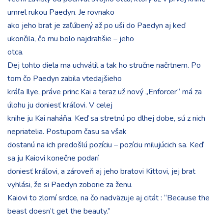
umrel rukou Paedyn. Je rovnako
ako jeho brat je zaľúbený až po uši do Paedyn aj keď
ukončila, čo mu bolo najdrahšie – jeho
otca.
Dej tohto diela ma uchvátil a tak ho stručne načrtnem. Po
tom čo Paedyn zabila vtedajšieho
kráľa Ilye, práve princ Kai a teraz už nový „Enforcer“ má za
úlohu ju doniesť kráľovi. V celej
knihe ju Kai naháňa. Keď sa stretnú po dlhej dobe, sú z nich
nepriatelia. Postupom času sa však
dostanú na ich predošlú pozíciu – pozíciu milujúcich sa. Keď
sa ju Kaiovi konečne podarí
doniesť kráľovi, a zároveň aj jeho bratovi Kittovi, jej brat
vyhlási, že si Paedyn zoborie za ženu.
Kaiovi to zlomí srdce, na čo nadväzuje aj citát : “Because the
beast doesn’t get the beauty.”