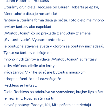
Lauren Roberts – Reckless
Literárny druh diela Reckless od Lauren Roberts je epika,
žáner tohoto diela je romantické
fantasy a literárna forma diela je próza. Toto dielo má mnoho
prvkov fantasy ako napríklad
„Worldbuilding“, čo po preklade z angličtiny znamená
„Svetostavanie“. Význam tohto slova
je postupné stavanie sveta v ktorom sa postavy nachádzajú.
Týmto sa fantasy odlišuje od
mnoho iných žánrov a vďaka „Worldbuildingu“ sú fantasy
knihy väčšinou dlhšie ako knihy
iných žánrov. V knihe sú rôzne bytosti s magickými
schopnosťami, čo tiež naznačuje že
Reckless je fantasy.
Dielo Reckless sa odohráva vo vymyslenej krajine Ilya a čas
je neznámy. Rozprávačmi sú tri
hlavné postavy: Paedyn, Kai, Kitt, pričom sa striedajú