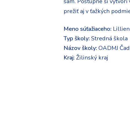
sám. Postupne si vytvorí 
prežiť aj v ťažkých podmi
Meno súťažiaceho:
Lillien
Typ školy:
Stredná škola
Názov školy:
OADMJ Čad
Kraj:
Žilinský kraj