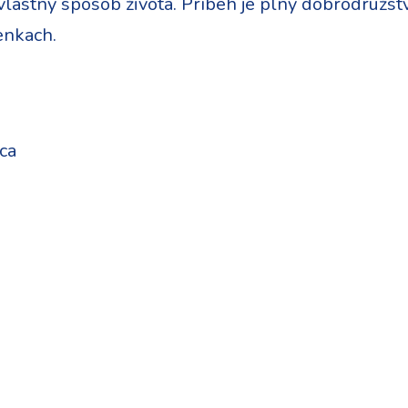
vlastný spôsob života. Príbeh je plný dobrodružstv
enkach.
ca