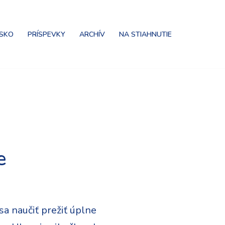
NSKO
PRÍSPEVKY
ARCHÍV
NA STIAHNUTIE
e
a naučiť prežiť úplne