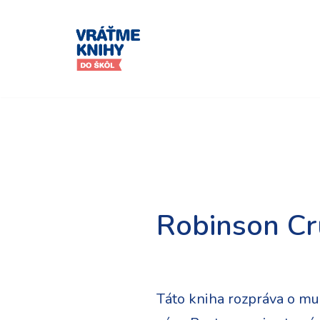
Preskočiť
na
obsah
Robinson Cr
Táto kniha rozpráva o muž