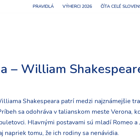
PRAVIDLÁ
VÝHERCI 2026
ČÍTA CELÉ SLOVE
ia – William Shakespear
illiama Shakespeara patrí medzi najznámejšie trag
Príbeh sa odohráva v talianskom meste Verona, kd
puletovci. Hlavnými postavami sú mladí Romeo a Jú
aj napriek tomu, že ich rodiny sa nenávidia.