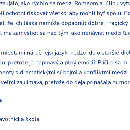
zaujalo, ako rýchlo sa medzi Romeom a Júliou vytvor
li ochotní riskovať všetko, aby mohli byť spolu. Po
el, že ich láska nemôže dopadnúť dobre. Tragický 
il ma zamyslieť sa nad tým, ako nenávisť medzi ľuď
 miestami náročnejší jazyk, keďže ide o staršie di
, pretože je napínavý a plný emócií. Páčilo sa mi a
enty s dramatickými súbojmi a konfliktmi medzi 
veľmi zaujímavá, pretože do deja prinášala humor
a
avotnícka škola