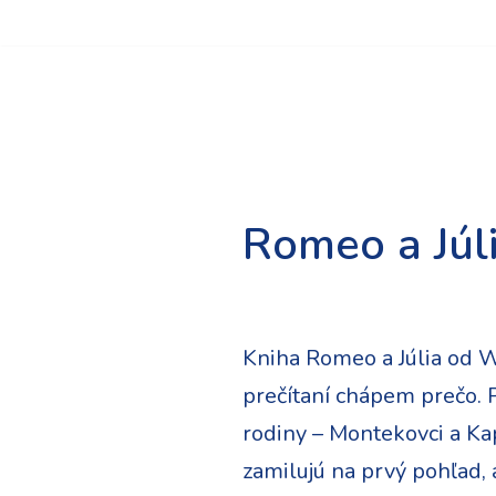
Preskočiť
na
obsah
Romeo a Júl
Kniha Romeo a Júlia od W
prečítaní chápem prečo. 
rodiny – Montekovci a Ka
zamilujú na prvý pohľad, 