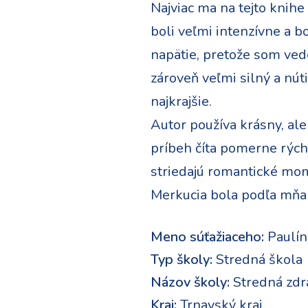
Najviac ma na tejto knihe 
boli veľmi intenzívne a bo
napätie, pretože som ved
zároveň veľmi silný a nút
najkrajšie.
Autor používa krásny, ale
príbeh číta pomerne rýchlo
striedajú romantické mom
Merkucia bola podľa mňa 
Meno súťažiaceho:
Paulín
Typ školy:
Stredná škola
Názov školy:
Stredná zdr
Kraj:
Trnavský kraj