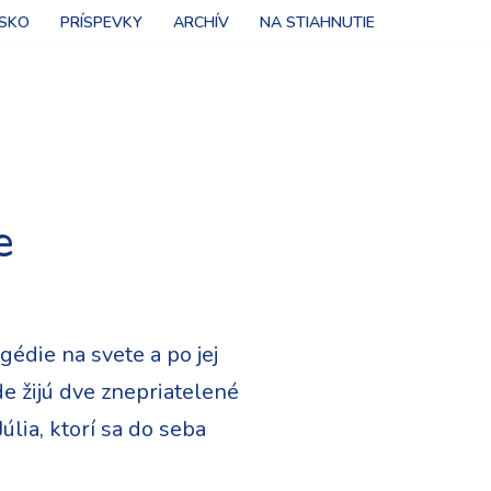
NSKO
PRÍSPEVKY
ARCHÍV
NA STIAHNUTIE
e
édie na svete a po jej
e žijú dve znepriatelené
lia, ktorí sa do seba