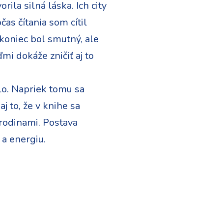
ila silná láska. Ich city
čas čítania som cítil
koniec bol smutný, ale
mi dokáže zničiť aj to
elo. Napriek tomu sa
j to, že v knihe sa
rodinami. Postava
 a energiu.