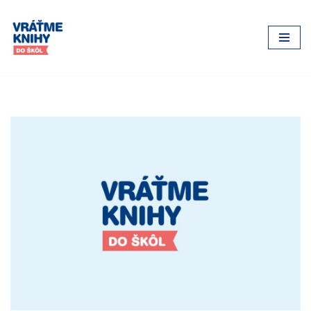
Preskočiť
na
obsah