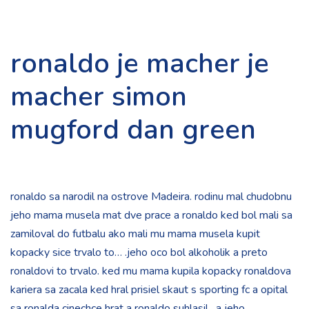
ronaldo je macher je
macher simon
mugford dan green
ronaldo sa narodil na ostrove Madeira. rodinu mal chudobnu
jeho mama musela mat dve prace a ronaldo ked bol mali sa
zamiloval do futbalu ako mali mu mama musela kupit
kopacky sice trvalo to… .jeho oco bol alkoholik a preto
ronaldovi to trvalo. ked mu mama kupila kopacky ronaldova
kariera sa zacala ked hral prisiel skaut s sporting fc a opital
sa ronalda cinechce hrat a ronaldo suhlasil . a jeho