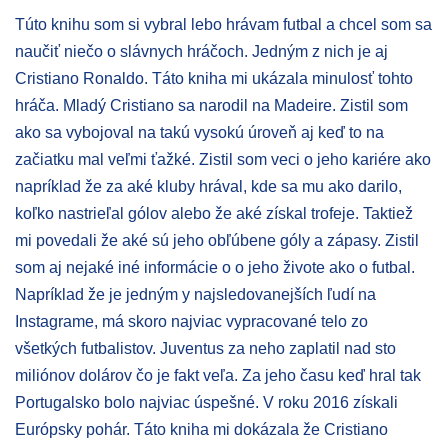
Túto knihu som si vybral lebo hrávam futbal a chcel som sa
naučiť niečo o slávnych hráčoch. Jedným z nich je aj
Cristiano Ronaldo. Táto kniha mi ukázala minulosť tohto
hráča. Mladý Cristiano sa narodil na Madeire. Zistil som
ako sa vybojoval na takú vysokú úroveň aj keď to na
začiatku mal veľmi ťažké. Zistil som veci o jeho kariére ako
napríklad že za aké kluby hrával, kde sa mu ako darilo,
koľko nastrieľal gólov alebo že aké získal trofeje. Taktiež
mi povedali že aké sú jeho obľúbene góly a zápasy. Zistil
som aj nejaké iné informácie o o jeho živote ako o futbal.
Napríklad že je jedným y najsledovanejších ľudí na
Instagrame, má skoro najviac vypracované telo zo
všetkých futbalistov. Juventus za neho zaplatil nad sto
miliónov dolárov čo je fakt veľa. Za jeho času keď hral tak
Portugalsko bolo najviac úspešné. V roku 2016 získali
Európsky pohár. Táto kniha mi dokázala že Cristiano