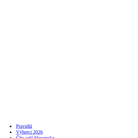
Pravidlá
Výherci 2026
Číta celé Slovensko