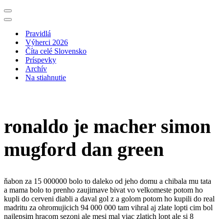
Menu
navigácie
Menu
navigácie
Pravidlá
Výherci 2026
Číta celé Slovensko
Príspevky
Archív
Na stiahnutie
ronaldo je macher simon
mugford dan green
ňabon za 15 000000 bolo to daleko od jeho domu a chibala mu tata
a mama bolo to prenho zaujimave bivat vo velkomeste potom ho
kupli do cerveni diabli a daval gol z a golom potom ho kupili do real
madritu za ohromujicich 94 000 000 tam vihral aj zlate lopti cim bol
najlepsim hracom sezoni ale mesi mal viac zlatich lopt ale si 8