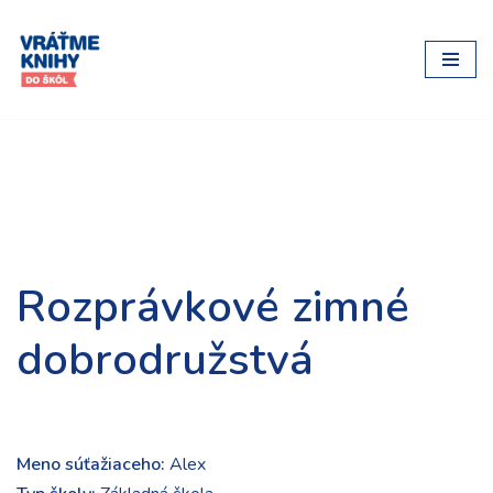
Preskočiť
na
obsah
Rozprávkové zimné
dobrodružstvá
Meno súťažiaceho:
Alex