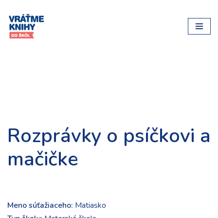
Preskočiť
na
obsah
Rozprávky o psíčkovi a
mačičke
Meno súťažiaceho:
Matiasko